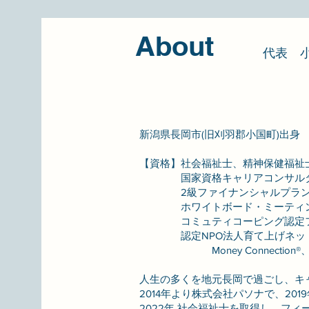
About
代表 小
新潟県長岡市(旧刈羽郡小国町)出
【
資格】社会福祉士
、精神保健福祉
国家資格キャリアコンサル
2級ファイナンシャルプラン
ホワイトボード・ミ
ーティ
​ コミュティコーピング認定フ
認定NPO法人育て上げネ
Money Connection®、Lif
人生の多くを地元長岡で過ごし、キ
2014年より株式会社パソナで、2
2022年 社会福祉士を取得し、フ