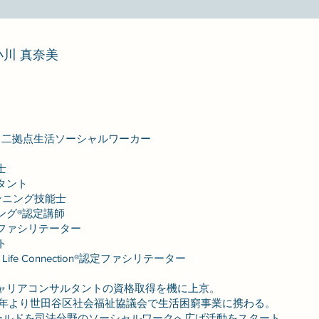
川 真奈美
身
二拠点生活ソーシャルワーカー
士
タント
ニング技能士
ング®認定講師
ァシリテーター
ット
e Connection®認定ファシリテーター
ャリアコンサルタントの資格取得を機に上京。
019年より世田谷区社会福祉協議会で⽣活困窮事業に携わる。
ィールドを司法分野のソーシャルワークへ広げ活動をスタート。