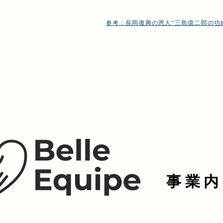
参考：長岡復興の恩人“三島億二郎の功
事業内