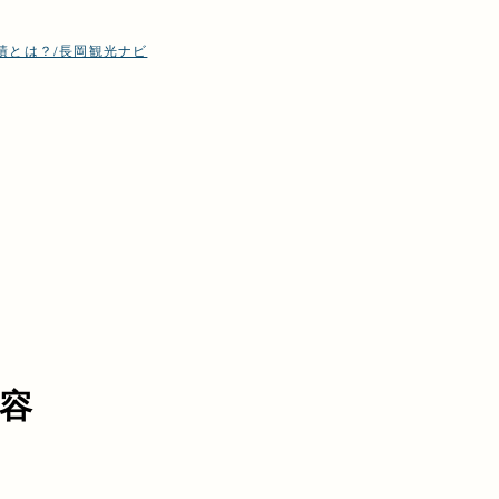
績とは？/長岡観光ナビ
容